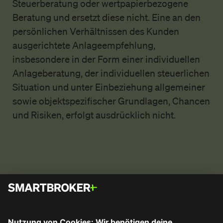
Steuerberatung oder wertpapierbezogene
Beratung und ersetzt diese nicht. Eine an den
persönlichen Verhältnissen des Kunden
ausgerichtete Anlageempfehlung,
insbesondere in der Form einer individuellen
Anlageberatung, der individuellen steuerlichen
Situation und unter Einbeziehung allgemeiner
sowie objektspezifischer Grundlagen, Chancen
und Risiken, erfolgt ausdrücklich nicht.