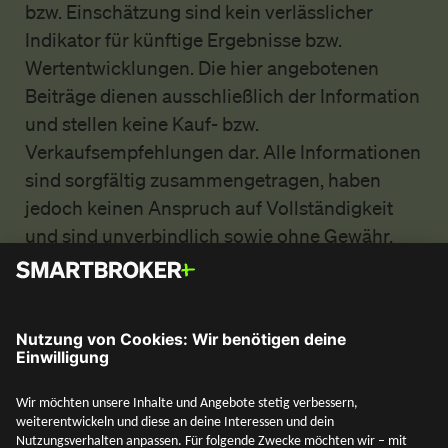
bzw. Einschätzung sind kein verlässlicher
Indikator für künftige Ergebnisse bzw.
Wertentwicklungen. Die hier angebotenen
Beiträge dienen ausschließlich der Information
und stellen keine Kauf- bzw.
Verkaufsempfehlungen dar. Alle Informationen
sind sorgfältig zusammengetragen, haben
jedoch keinen Anspruch auf Vollständigkeit
und sind unverbindlich sowie ohne Gewähr.
Des Weiteren dient die Bereitstellung der
Information nicht als Rechtsberatung,
Steuerberatung oder wertpapierbezogene
Beratung und ersetzt diese nicht. Eine an den
persönlichen Verhältnissen des Kunden
ausgerichtete Anlageempfehlung,
insbesondere in der Form einer individuellen