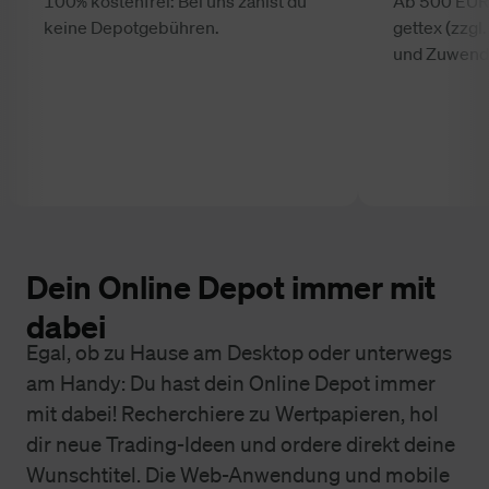
100% kostenfrei: Bei uns zahlst du
Ab 500 EUR
keine Depotgebühren.
gettex (zzgl
und Zuwend
Dein Online Depot immer mit
dabei
Egal, ob zu Hause am Desktop oder unterwegs
am Handy: Du hast dein Online Depot immer
mit dabei! Recherchiere zu Wertpapieren, hol
dir neue Trading-Ideen und ordere direkt deine
Wunschtitel. Die Web-Anwendung und mobile