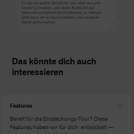
Es war ein großer Schritt für uns: alles neu und
Ich liebe
besser zu machen, und dabei Rücksicht auf
viele neu
bekannte und gewohnte Funktionen zu nehmen.
und die A
Jetzt kann ich es kaum erwarten, mein eigenes
weiterzue
Depot aufzumachen.
Das könnte dich auch
interessieren
Features
Bereit für die Entdeckungs-Tour? Diese
Features haben wir für dich entwickelt —