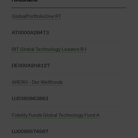
GlobalPortfolioOne RT
AT0000A2B4T3
BIT Global Technology Leaders R-I
DE000A2N8127
ARERO - Der Weltfonds
LU0360863863
Fidelity Funds Global Technology Fund A
LU0099574567