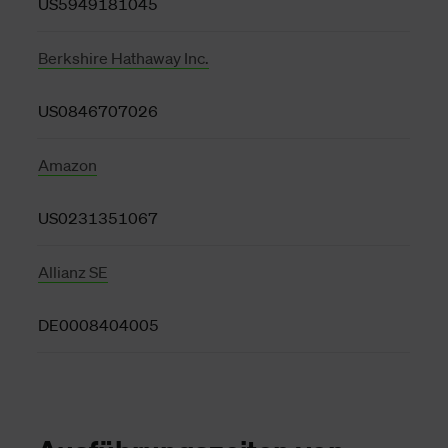
US5949181045
Berkshire Hathaway Inc.
US0846707026
Amazon
US0231351067
Allianz SE
DE0008404005