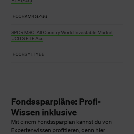
ETF (Acc)
IE00BKM4GZ66
SPDR MSCI All Country World Investable Market
UCITS ETF Acc
IE00B3YLTY66
Fondssparpläne: Profi-
Wissen inklusive
Mit einem Fondssparplan kannst du von
Expertenwissen profitieren, denn hier