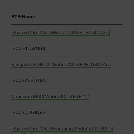
ETF-Name
iShares Core MSCI World UCITS ETF USD (Acc)
IE00B4L5Y983
Vanguard FTSE All-World UCITS ETF (USD) Acc
IE00BK5BQT80
Xtrackers MSCI World UCITS ETF 1C
IE00BJ0KDQ92
iShares Core MSCI Emerging Markets IMI UCITS