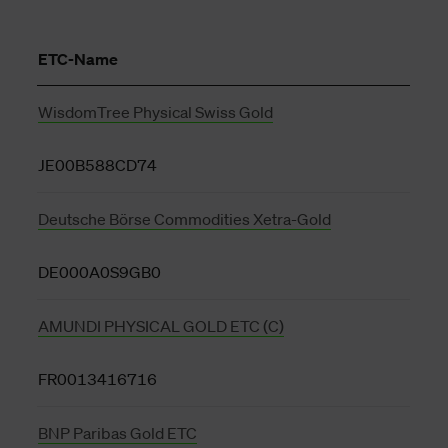
ETC-Name
WisdomTree Physical Swiss Gold
JE00B588CD74
Deutsche Börse Commodities Xetra-Gold
DE000A0S9GB0
AMUNDI PHYSICAL GOLD ETC (C)
FR0013416716
BNP Paribas Gold ETC