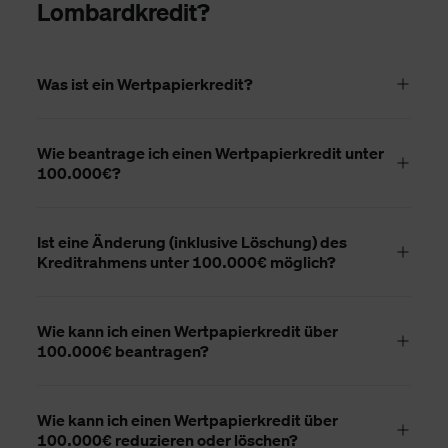
Lombardkredit?
Was ist ein Wertpapierkredit?
Wie beantrage ich einen Wertpapierkredit unter
100.000€?
Ist eine Änderung (inklusive Löschung) des
Kreditrahmens unter 100.000€ möglich?
Wie kann ich einen Wertpapierkredit über
100.000€ beantragen?
Wie kann ich einen Wertpapierkredit über
100.000€ reduzieren oder löschen?