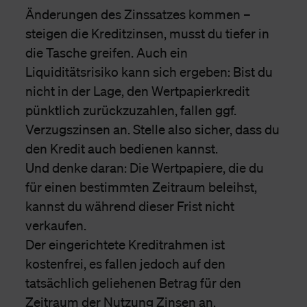
Änderungen des Zinssatzes kommen –
steigen die Kreditzinsen, musst du tiefer in
die Tasche greifen. Auch ein
Liquiditätsrisiko kann sich ergeben: Bist du
nicht in der Lage, den Wertpapierkredit
pünktlich zurückzuzahlen, fallen ggf.
Verzugszinsen an. Stelle also sicher, dass du
den Kredit auch bedienen kannst.
Und denke daran: Die Wertpapiere, die du
für einen bestimmten Zeitraum beleihst,
kannst du während dieser Frist nicht
verkaufen.
Der eingerichtete Kreditrahmen ist
kostenfrei, es fallen jedoch auf den
tatsächlich geliehenen Betrag für den
Zeitraum der Nutzung Zinsen an.