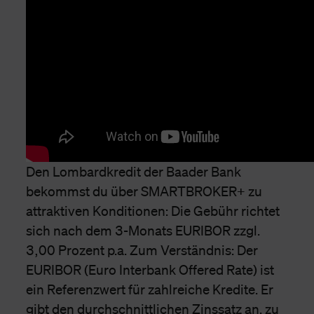
Den Lombardkredit der Baader Bank
bekommst du über SMARTBROKER+ zu
attraktiven Konditionen: Die Gebühr richtet
sich nach dem 3-Monats EURIBOR zzgl.
3,00 Prozent p.a. Zum Verständnis: Der
EURIBOR (Euro Interbank Offered Rate) ist
ein Referenzwert für zahlreiche Kredite. Er
gibt den durchschnittlichen Zinssatz an, zu