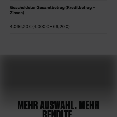
Geschuldeter Gesamtbetrag (Kreditbetrag +
Zinsen)
4.066,20 € (4.000 € + 66,20 €)
MEHR AUSWAHL. MEHR
RENDITE
.