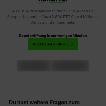
40.000 Aktien handelbar. Über 7.500 Aktien als
Sparplan besparbar. Dazu 2.500 ETF, über 4 Millionen
Derivate und einiges mehr.
Depoteröffnung in nur wenigen Minuten
Jetzt Depot eröffnen
Du hast weitere Fragen zum