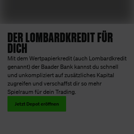
DER LOMBARDKREDIT FÜR
DICH
Mit dem Wertpapierkredit (auch Lombardkredit
genannt) der Baader Bank kannst du schnell
und unkompliziert auf zusätzliches Kapital
zugreifen und verschaffst dir so mehr
Spielraum für dein Trading.
Jetzt Depot eröffnen