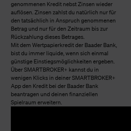
genommenen Kredit nebst Zinsen wieder
auflösen. Zinsen zahlst du natürlich nur für
den tatsächlich in Anspruch genommenen
Betrag und nur für den Zeitraum bis zur
Rückzahlung dieses Betrages.
Mit dem Wertpapierkredit der Baader Bank,
bist du immer liquide, wenn sich einmal
günstige Einstiegsmöglichkeiten ergeben.
Über SMARTBROKER+ kannst du in
wenigen Klicks in deiner SMARTBROKER+
App den Kredit bei der Baader Bank
beantragen und deinen finanziellen
Spielraum erweitern.