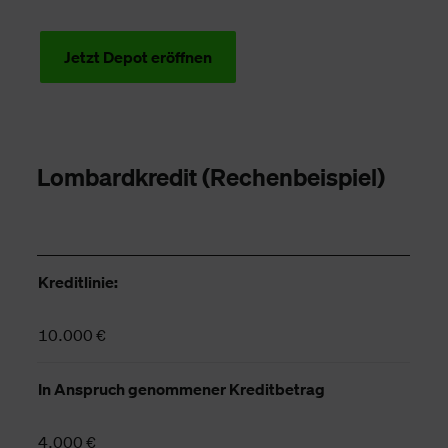
Jetzt Depot eröffnen
Lombardkredit (Rechenbeispiel)
Kreditlinie:
10.000 €
In Anspruch genommener Kreditbetrag
4.000 €