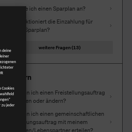
Wie lege ich einen Sparplan an?
Wie funktioniert die Einzahlung für
deinen Sparplan?
weitere Fragen (13)
Steuern
Wie kann ich einen Freistellungsauftrag
einrichten oder ändern?
Wie kann ich einen gemeinschaftlichen
Freistellungsauftrag mit meinem
Ehegatten/Lebenspartner erteilen?