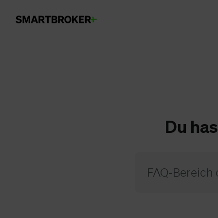
Du has
FAQ-Bereich durchsuch