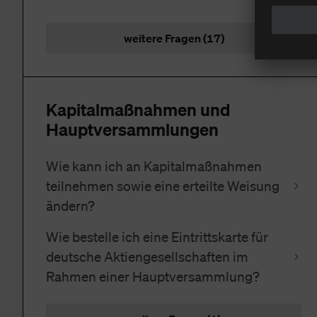
weitere Fragen (17)
Kapitalmaßnahmen und
Hauptversammlungen
Wie kann ich an Kapitalmaßnahmen
teilnehmen sowie eine erteilte Weisung
ändern?
Wie bestelle ich eine Eintrittskarte für
deutsche Aktiengesellschaften im
Rahmen einer Hauptversammlung?