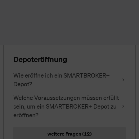
Depoteröffnung
Wie eröffne ich ein SMARTBROKER+
Depot?
Welche Voraussetzungen müssen erfüllt
sein, um ein SMARTBROKER+ Depot zu
eröffnen?
weitere Fragen (12)