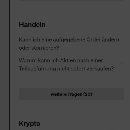
Handeln
Kann ich eine aufgegebene Order ändern
oder stornieren?
Warum kann ich Aktien nach einer
Teilausführung nicht sofort verkaufen?
weitere Fragen (23)
Krypto