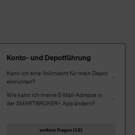
Konto- und Depotführung
Kann ich eine Vollmacht für mein Depot
einrichten?
Wie kann ich meine E-Mail-Adresse in
der SMARTBROKER+ App ändern?
weitere Fragen (18)