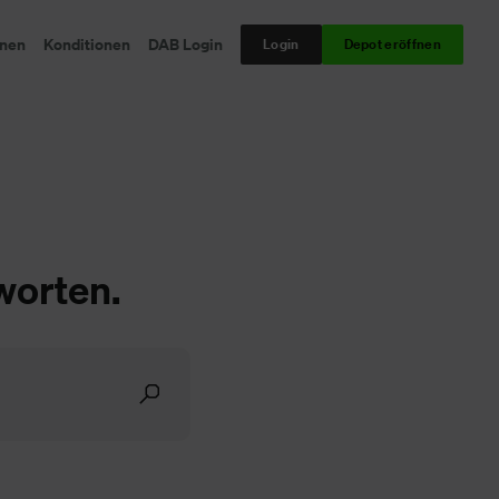
onen
Konditionen
DAB Login
Login
Depot eröffnen
worten.