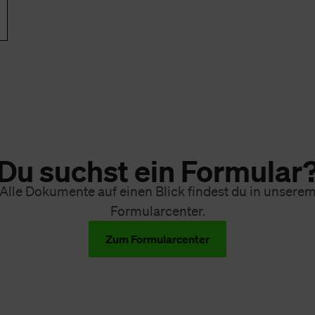
Du suchst ein Formular
Alle Dokumente auf einen Blick findest du in unsere
Formularcenter.
Zum Formularcenter