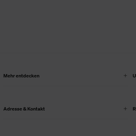
Mehr entdecken
U
Adresse & Kontakt
R