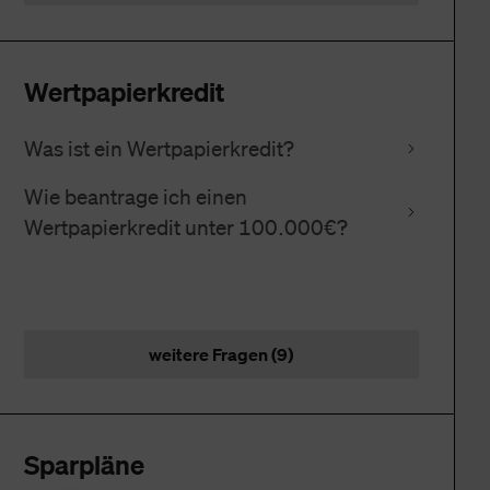
Wertpapierkredit
Was ist ein Wertpapierkredit?
Wie beantrage ich einen
Wertpapierkredit unter 100.000€?
weitere Fragen (9)
Sparpläne