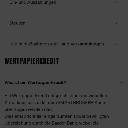
Ein- und Auszahlungen
Steuern
Kapitalmaßnahmen und Hauptversammlungen
WERTPAPIERKREDIT
Was ist ein Wertpapierkredit?
Ein Wertpapierkredit entspricht einer individuellen
Kreditlinie, bis zu der dein SMARTBROKER+ Konto
überzogen werden darf.
Dies entspricht der eingeräumten sowie bewilligten
Überziehung durch die Baader Bank, wobei die