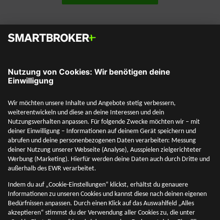
Social Media
Mehr entdecken
Unternehmen
Adresse & Kontakt