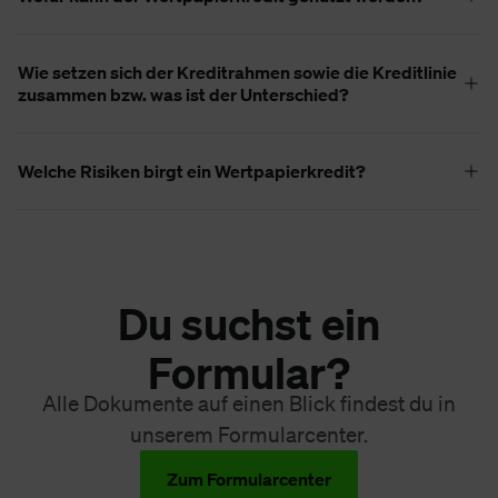
Wie setzen sich der Kreditrahmen sowie die Kreditlinie
zusammen bzw. was ist der Unterschied?
Welche Risiken birgt ein Wertpapierkredit?
Du suchst ein
Formular?
Alle Dokumente auf einen Blick findest du in
unserem Formularcenter.
Zum Formularcenter