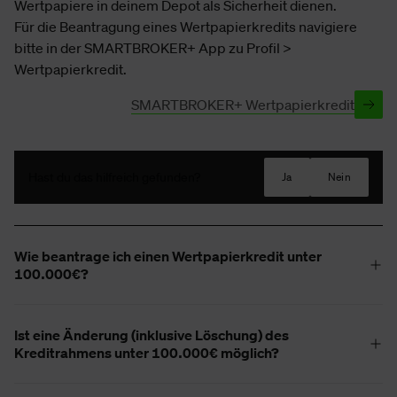
Wertpapiere in deinem Depot als Sicherheit dienen.
Für die Beantragung eines Wertpapierkredits navigiere
bitte in der SMARTBROKER+ App zu Profil >
Wertpapierkredit.
SMARTBROKER+ Wertpapierkredit
Hast du das hilfreich gefunden?
Ja
Nein
Wie beantrage ich einen Wertpapierkredit unter
100.000€?
Ist eine Änderung (inklusive Löschung) des
Kreditrahmens unter 100.000€ möglich?