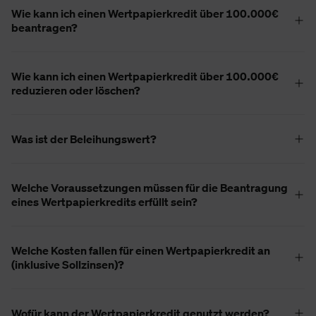
Wie kann ich einen Wertpapierkredit über 100.000€
beantragen?
Wie kann ich einen Wertpapierkredit über 100.000€
reduzieren oder löschen?
Was ist der Beleihungswert?
Welche Voraussetzungen müssen für die Beantragung
eines Wertpapierkredits erfüllt sein?
Welche Kosten fallen für einen Wertpapierkredit an
(inklusive Sollzinsen)?
Wofür kann der Wertpapierkredit genutzt werden?