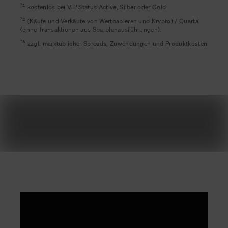
*
1
kostenlos bei VIP Status Active, Silber oder Gold
*
2
(Käufe und Verkäufe von Wertpapieren und Krypto) / Quartal
(ohne Transaktionen aus Sparplanausführungen).
*
3
zzgl. marktüblicher Spreads, Zuwendungen und Produktkosten