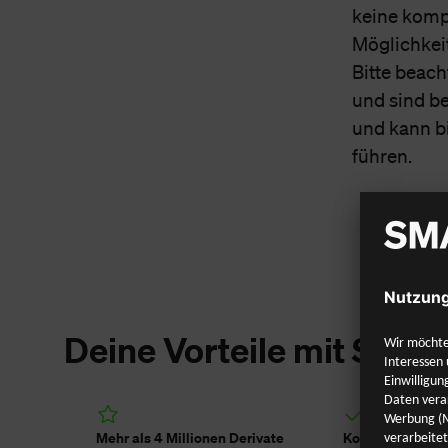
keine kompl
Möglichkei
Bitte beac
und sind be
und kann bi
führen.
Deine Vorteile mit S
Mehr als 4 Millionen Derivate
Kostenlose Dep