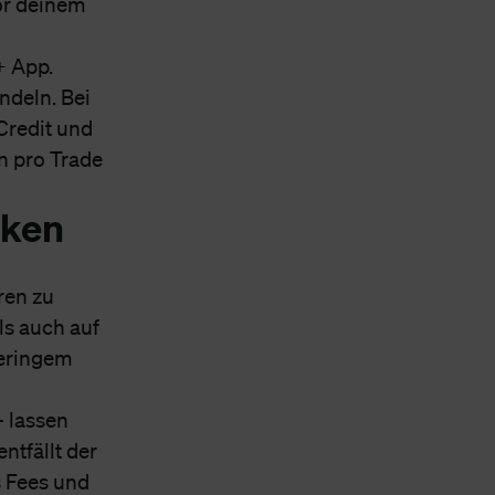
vor deinem
+ App.
ndeln. Bei
Credit und
n pro Trade
iken
ren zu
ls auch auf
geringem
 lassen
ntfällt der
s Fees und