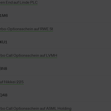
pen End auf Linde PLC
F1M6
rbo-Optionsschein auf RWE St
KU1
bo Call Optionsschein auf LVMH
BN8
auf Nikkei 225
Q48
bo Call Optionsschein auf ASML Holding