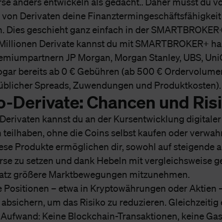
rse anders entwickeln als gedacht.. Daher musst du 
f von Derivaten deine Finanztermingeschäftsfähigkeit
. Dies geschieht ganz einfach in der SMARTBROKER
 Millionen Derivate kannst du mit SMARTBROKER+ ha
emiumpartnern JP Morgan, Morgan Stanley, UBS, Uni
ogar bereits ab 0 € Gebühren (ab 500 € Ordervolume
tüblicher Spreads, Zuwendungen und Produktkosten).
o-Derivate: Chancen und Ris
Derivaten kannst du an der Kursentwicklung digitaler
teilhaben, ohne die Coins selbst kaufen oder verwah
se Produkte ermöglichen dir, sowohl auf steigende a
urse zu setzen und dank Hebeln mit vergleichsweise 
satz größere Marktbewegungen mitzunehmen.
 Positionen – etwa in Kryptowährungen oder Aktien –
t absichern, um das Risiko zu reduzieren. Gleichzeitig e
 Aufwand: Keine Blockchain-Transaktionen, keine Ga