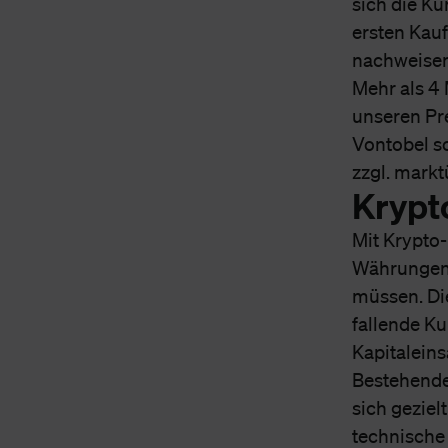
sich die Ku
ersten Kau
nachweisen
Mehr als 4
unseren Pr
Vontobel s
zzgl. mark
Krypt
Mit Krypto-
Währungen 
müssen. Die
fallende K
Kapitalein
Bestehende
sich geziel
technische