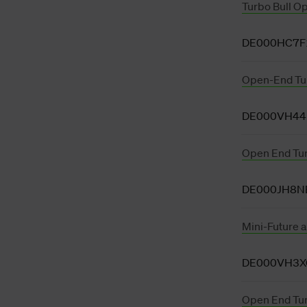
Turbo Bull O
DE000HC7
Open-End Tu
DE000VH44
Open End Tur
DE000JH8N
Mini-Future 
DE000VH3X
Open End Tur