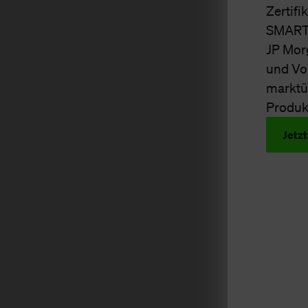
Zertifi
SMARTB
JP Mor
und Von
marktü
Produk
Jetzt