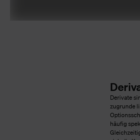
Deriv
Derivate s
zugrunde li
Optionssche
häufig spe
Gleichzeiti