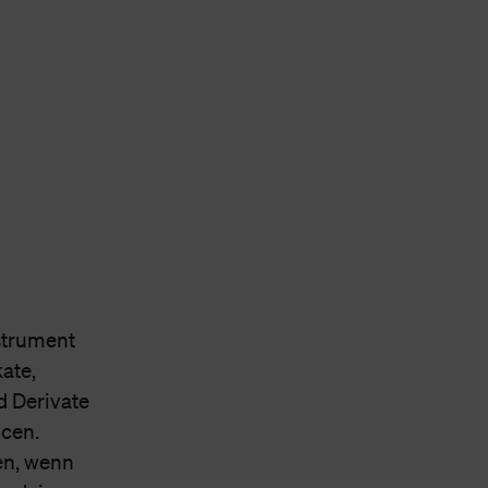
strument
ate,
d Derivate
ncen.
ßen, wenn