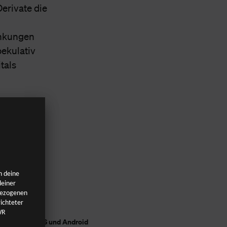
erivate die
ankungen
pekulativ
tals
im Web, auf iOS und Android