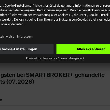
Premiumpartner JP Morgan, Morgan
Stanley, UBS, UniCredit und Vontobel
zzgl. marktüblicher Spreads und
Zuwendungen)
igsten bei SMARTBROKER+ gehandelte
ts (07.2026)
e