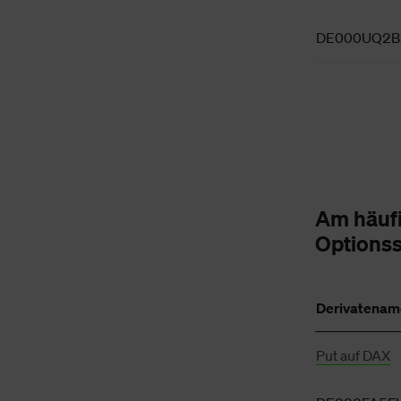
DE000UQ2B
Am häuf
Options
Derivatenam
Put auf DAX