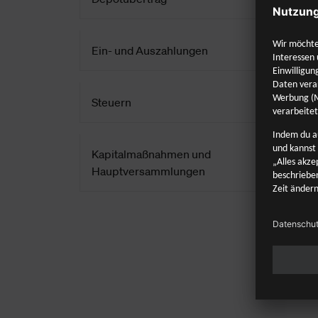
Ein- und Auszahlungen
Steuern
Kapitalmaßnahmen und
Hauptversammlungen