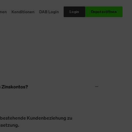
onen
Konditionen
DAB Login
Login
Depot eröffnen
s Zinskontos?
its bestehende Kundenbeziehung zu
setzung.