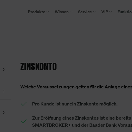
Produkte
Wissen
Service
VIP
Funkti
ZINSKONTO
Welche Voraussetzungen gelten für die Anlage eine
Pro Kunde ist nur ein Zinskonto möglich.
Zur Eröffnung eines Zinskontos ist eine bere
SMARTBROKER+ und der Baader Bank Voraus