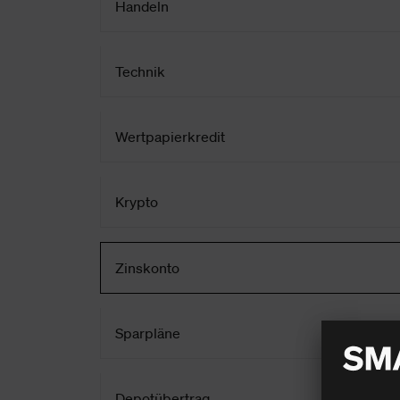
Handeln
Technik
Wertpapierkredit
Krypto
Zinskonto
Sparpläne
Depotübertrag