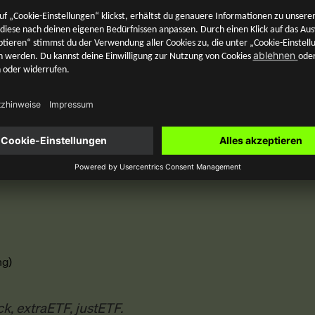
 ein ETF?
ng)
, extraETF, justETF.