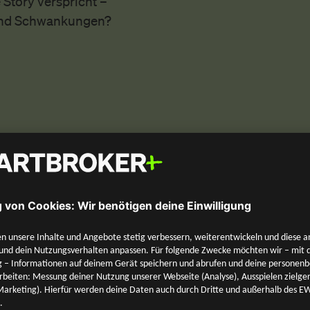
 Story verspricht –
 und Schwankungen?
Kernenergie in einem
r einen Themen-ETF
tark – allerdings bei
als breit gestreutes