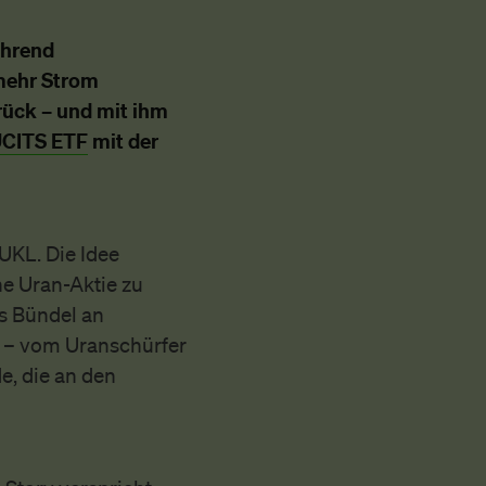
ährend
mehr Strom
rück – und mit ihm
UCITS ETF
mit der
UKL. Die Idee
lne Uran-Aktie zu
es Bündel an
– vom Uranschürfer
e, die an den