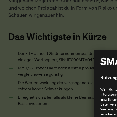
Klingt nach Megatrend. Aber hält der ETF, was die
und welchen Preis zahlst du in Form von Risiko
Schauen wir genauer hin.
Das Wichtigste in Kürze
Der ETF bündelt 25 Unternehmen aus Uranabbau und 
einzigen Wertpapier (ISIN: IE000M7V94E1).
Mit 0,55 Prozent laufenden Kosten pro Jahr ist er fü
vergleichsweise günstig.
Die Wertentwicklung der vergangenen Jahre war sehr s
extrem hohen Schwankungen.
Er eignet sich allenfalls als kleine Beimischung, nicht 
Basisinvestment.