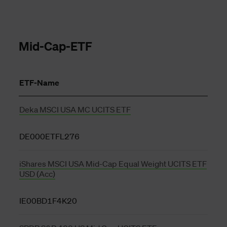
Mid-Cap-ETF
ETF-Name
Deka MSCI USA MC UCITS ETF
DE000ETFL276
iShares MSCI USA Mid-Cap Equal Weight UCITS ETF
USD (Acc)
IE00BD1F4K20