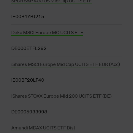
SPDR S&P 400 US Mid Cap UCITS ETF
IE00B4YBJ215
Deka MSCI Europe MC UCITS ETF
DE000ETFL292
iShares MSCI Europe Mid Cap UCITS ETF EUR (Acc)
IE00BF20LF40
iShares STOXX Europe Mid 200 UCITS ETF (DE)
DE0005933998
Amundi MDAX UCITS ETF Dist