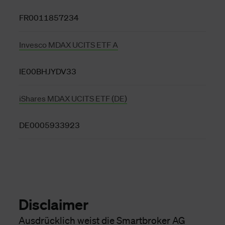
FR0011857234
Invesco MDAX UCITS ETF A
IE00BHJYDV33
iShares MDAX UCITS ETF (DE)
DE0005933923
Disclaimer
Ausdrücklich weist die Smartbroker AG